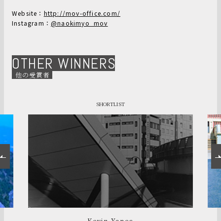
Website：
http://mov-office.com/
Instagram：
@naokimyo_mov
OTHER WINNERS
他の受賞者
SHORTLIST
Kevin Yanes