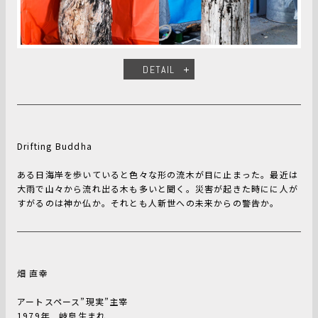
DETAIL
Drifting Buddha
ある日海岸を歩いていると色々な形の流木が目に止まった。最近は
大雨で山々から流れ出る木も多いと聞く。災害が起きた時にに人が
すがるのは神か仏か。それとも人新世への未来からの警告か。
畑 直幸
アートスペース”現実”主宰
1979年 岐阜生まれ