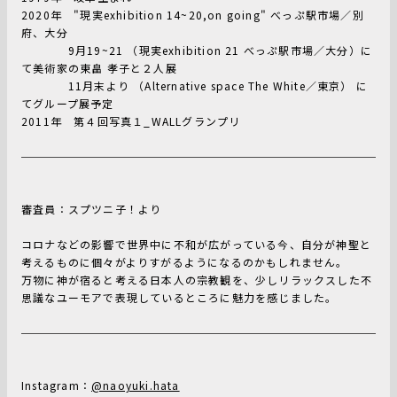
2020年 "現実exhibition 14~20,on going" べっぷ駅市場／別
府、大分
9月19~21 （現実exhibition 21 べっぷ駅市場／大分）に
て美術家の東畠 孝子と２人展
11月末より （Alternative space The White／東京） に
てグループ展予定
2011年 第４回写真１_WALLグランプリ
審査員：スプツニ子！より
コロナなどの影響で世界中に不和が広がっている今、自分が神聖と
考えるものに個々がよりすがるようになるのかもしれません。
万物に神が宿ると考える日本人の宗教観を、少しリラックスした不
思議なユーモアで表現しているところに魅力を感じました。
Instagram：
@naoyuki.hata