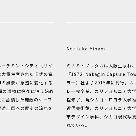
Noritaka Minami
ホーチミン・シティ（サイ
ミナミ・ノリタカは大阪生まれ
に大量生産された旧式の電
『1972: Nakagin Capsule
市の風景が急速に変化する
ラー）社より2015年に刊行。
頭の遺物は徐々に消え始め
レー校卒業、カリフォルニア大
柱に蓄積した無数のケーブ
程修了、現シカゴ・ロヨラ大学
展途上国への歴史の流れを
近代美術館、カリフォルニア大
市デザイン学科、シカゴ現代写
れている。