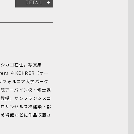
DETAIL
、シカゴ在住。写真集
 Tower』をKEHRER（ケー
カリフォルニア大学バーク
学院アーバイン校・修士課
准教授。サンフランシスコ
学ロサンゼルス校建築・都
真美術館などに作品収蔵さ