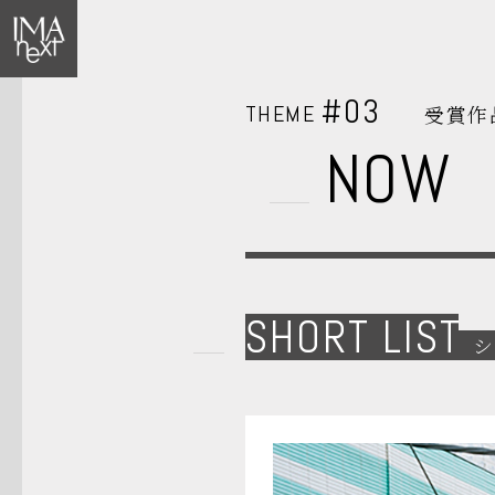
#03
THEME
受賞作
NOW
SHORT LIST
シ