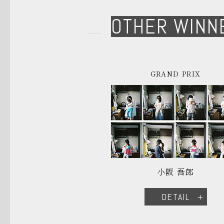
OTHER WINN
GRAND PRIX
小阪 吾郎
DETAIL