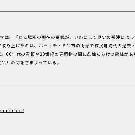
考えたテーマは、「ある場所の現在の景観が、いかにして歴史の残滓に
」で取り上げたのは、ホー・チ・ミン市の街頭で植民地時代の過去
。60年代の看板や20世紀の建築物の間に鉄線だらけの電柱があ
芸品との間をさまよっている。
nami.com/