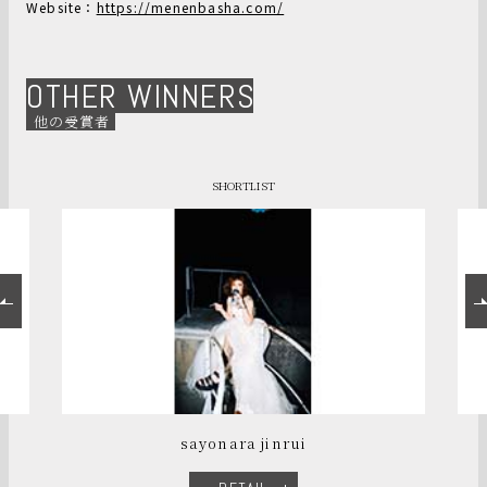
Website：
https://menenbasha.com/
OTHER WINNERS
他の受賞者
SHORTLIST
sayonara jinrui