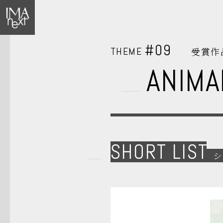
#09
THEME
受賞作
ANIMA
SHORT LIST
シ