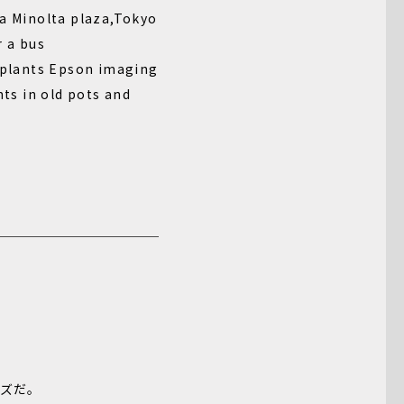
ca Minolta plaza,Tokyo
r a bus
y plants Epson imaging
nts in old pots and
ズだ。