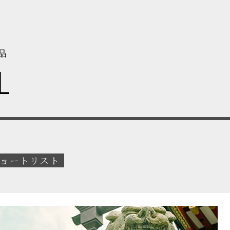
品
L
ョートリスト