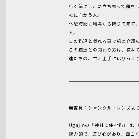
行く前にここに立ち寄って餌を
社に向かう人。
休憩時間に職場から降りて来て
人。
この猫達と戯れる事で親の介護
この猫達との関わり方は、様々で
達たちの、甘え上手にはびっく
審査員：シャンタル・レンズよ
Ugajinの『神社に住む猫』
魅力的で、遊び心があり、面白