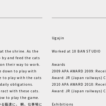
e
Ugajin
at the shrine. As the
Worked at 10 BAN STUDIO
 by and feed the cats
on their way to work.
Awards
e down to play with
2009 APA AWARD 2009: Recei
 to play with the cats
Award: JR (Japan railways) 
daily obligations.
2010 APA AWARD 2010: Receiv
ract with these cats.
Award: JR (Japan railways) 
ow to play the game.
る猫達に、 朝、仕事場に
Exhibitions