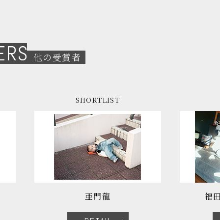
ERS
他の受賞者
SHORTLIST
亜門龍
福田