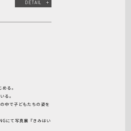
DETAIL
じめる。
ている。
ンの中で子どもたちの姿を
EADINGにて写真展『きみはい