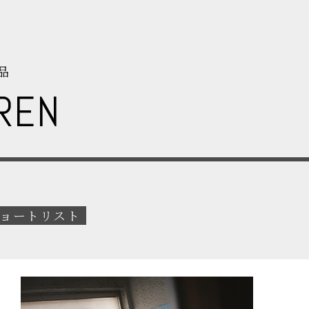
品
REN
ョートリスト