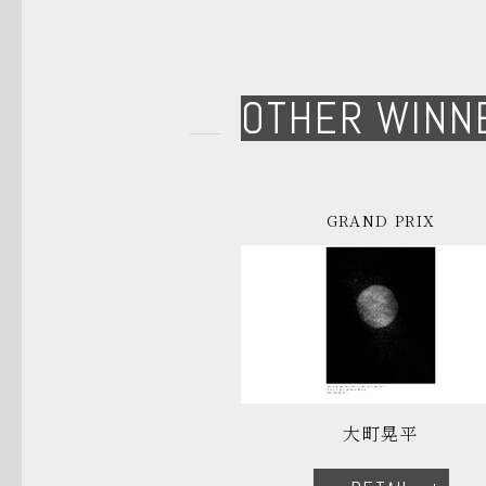
OTHER WINN
GRAND PRIX
大町晃平