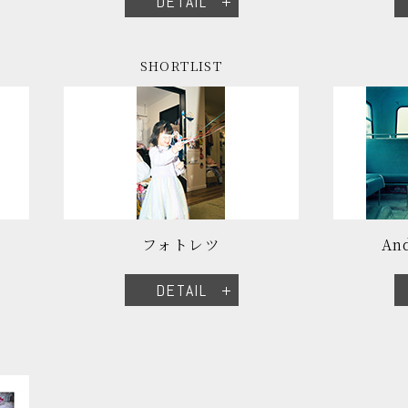
DETAIL
SHORTLIST
フォトレツ
An
DETAIL