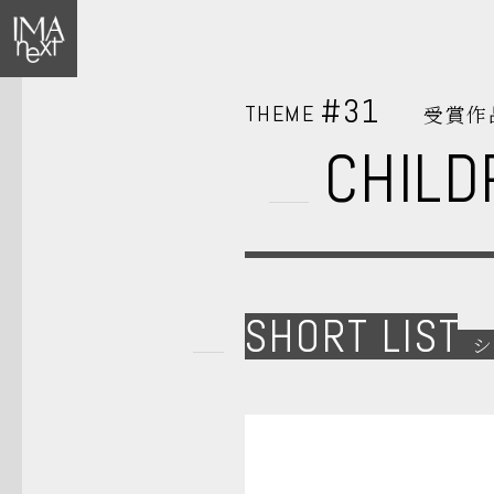
#31
THEME
受賞作
CHILD
SHORT LIST
シ