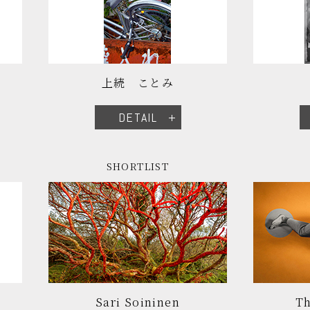
上続 ことみ
DETAIL
SHORTLIST
Sari Soininen
Th