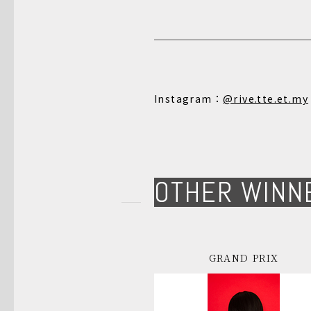
Instagram：
@rive.tte.et.my
OTHER WINN
GRAND PRIX