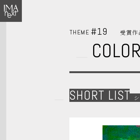
#19
THEME
受賞作
COLO
SHORT LIST
シ