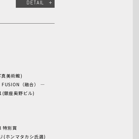
DETAIL
写真美術館)
d FUSION（融合） —
-21(銀座奥野ビル)
al 特別賞
ンプリ(ホンマタカシ氏選)