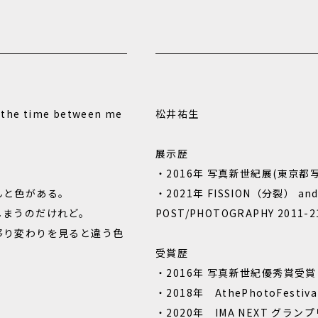
t the time between me
松井祐生
展示歴
・2016年 写真新世紀展(東京都
んと色がある。
・2021年 FISSION（分裂） an
しまうのだけれど。
POST/PHOTOGRAPHY 2011
移り変わりを見ると違う色
受賞歴
・2016年 写真新世紀優秀賞受賞
・2018年 AthePhotoFestiv
・2020年 IMA NEXT グラ