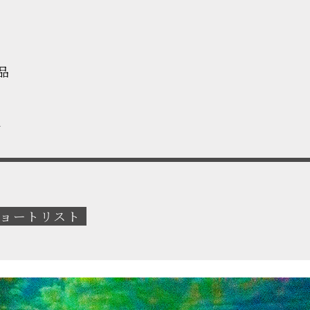
品
R
ョートリスト