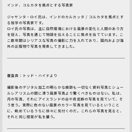
インド、コルカタを拠点とする写真家
ジャヤンタ・ロイ氏は、インドのカルカッタ / コルカタを拠点とす
る独学の写真家です。
ロイ氏の写真は、主に自然環境における風景の変化と人間のあり方
を捉え、写真を通じて物語を伝えることに焦点を当てています。こ
こ数年間はシリアスな写真の撮影に力を入れており、国内および海
外の出版物で写真を発表してきました。
審査員：トッド・ハイドより
撮影後のデジタル加工の明らかな痕跡も一切なく資料写真とシュー
ルレアリスムの間に漂う風景写真より驚くべきものはない。私は、
月の写真、それにアイスランドの谷や奇岩群の写真を見ていて、そ
う思う。実際に色のない風景のカラー写真を見ているということ
に、眺めているうちに徐々に気付くのだ。これらの写真を見ると、
それと同じ感覚が私を襲う。