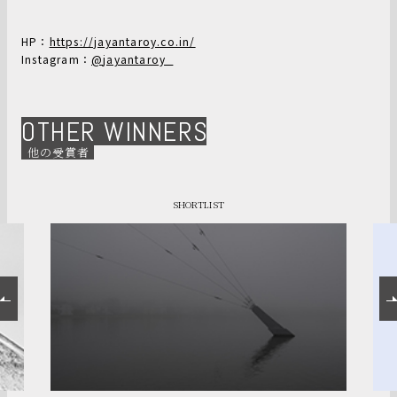
HP：
https://jayantaroy.co.in/
Instagram：
@
jayantaroy_
OTHER WINNERS
他の受賞者
SHORTLIST