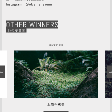
Instagram：
＠obamaharumi
OTHER WINNERS
他の受賞者
SHORTLIST
北原千恵美