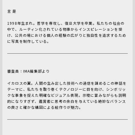
言 是
1998年生まれ。哲学を専攻し、復旦大学を卒業。私たちの社会の
中で、ルーティン化されている物事からインスピレーションを受
け、公共の場における個人の経験の広がりと独自性を追求するため
に写真を制作している。
審査員：IMA編集部より
イカロスの翼。人間の生み出した技術への過信を諌めるこの神話を
テーマに、私たちを取り巻くテクノロジーに目を向け、シンボリッ
クな事象を捉えた明確なビジュアル表現。示唆に富みながらも説明
的になりすぎず、鑑賞者に思考の余白を与えている絶妙なバランス
の良さと確かな構図による絵作りが魅力。