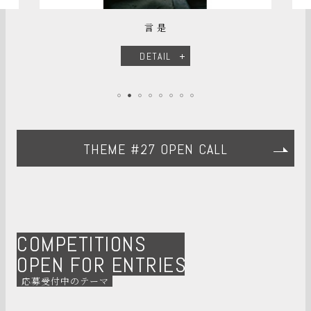
言 是
DETAIL
THEME #27 OPEN CALL
COMPETITIONS
OPEN FOR ENTRIES
応募受付中のテーマ