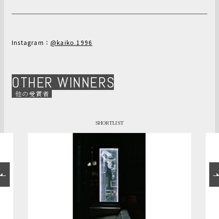
Instagram：
@kaiko.1996
OTHER WINNERS
他の受賞者
SHORTLIST