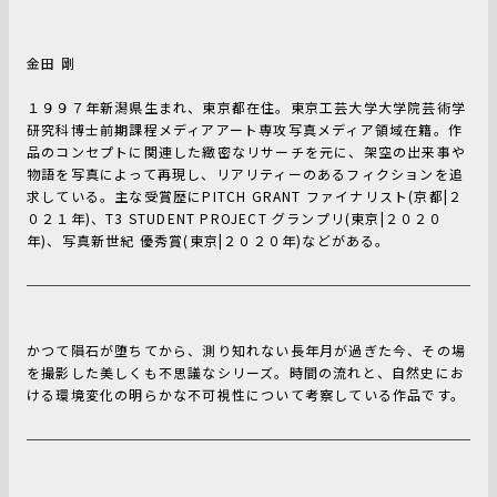
金田 剛
１９９７年新潟県生まれ、東京都在住。東京工芸大学大学院芸術学
研究科博士前期課程メディアアート専攻写真メディア領域在籍。作
品のコンセプトに関連した緻密なリサーチを元に、架空の出来事や
物語を写真によって再現し、リアリティーのあるフィクションを追
求している。主な受賞歴にPITCH GRANT ファイナリスト(京都|２
０２１年)、T3 STUDENT PROJECT グランプリ(東京|２０２０
年)、写真新世紀 優秀賞(東京|２０２０年)などがある。
かつて隕石が堕ちてから、測り知れない長年月が過ぎた今、その場
を撮影した美しくも不思議なシリーズ。時間の流れと、自然史にお
ける環境変化の明らかな不可視性について考察している作品です。