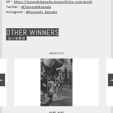
HP：
https://tsuyoshikaneda.myportfolio.com/work
Twitter：
@TsuyoshiKaneda
Instagram：
@tsuyoshi_kaneda
OTHER WINNERS
他の受賞者
SHORTLIST
中田 圭昭