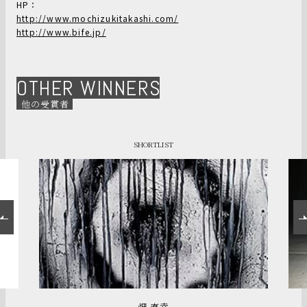
HP：
http://www.mochizukitakashi.com/
http://www.bife.jp/
OTHER WINNERS
他の受賞者
SHORTLIST
畑 直幸