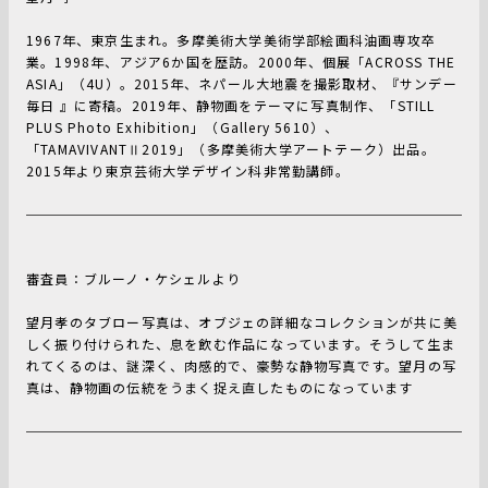
1967年、東京生まれ。多摩美術大学美術学部絵画科油画専攻卒
業。1998年、アジア6か国を歴訪。2000年、個展「ACROSS THE
ASIA」（4U）。2015年、ネパール大地震を撮影取材、『サンデー
毎日 』に寄稿。2019年、静物画をテーマに写真制作、「STILL
PLUS Photo Exhibition」（Gallery 5610）、
「TAMAVIVANTⅡ2019」（多摩美術大学アートテーク）出品。
2015年より東京芸術大学デザイン科非常勤講師。
審査員：ブルーノ・ケシェルより
望月孝のタブロー写真は、オブジェの詳細なコレクションが共に美
しく振り付けられた、息を飲む作品になっています。そうして生ま
れてくるのは、謎深く、肉感的で、豪勢な静物写真です。望月の写
真は、静物画の伝統をうまく捉え直したものになっています