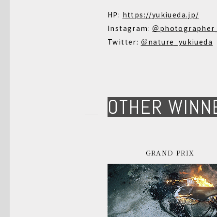
HP:
https://yukiueda.jp/
Instagram:
＠photographer_
Twitter:
＠nature_yukiueda
OTHER WINN
GRAND PRIX