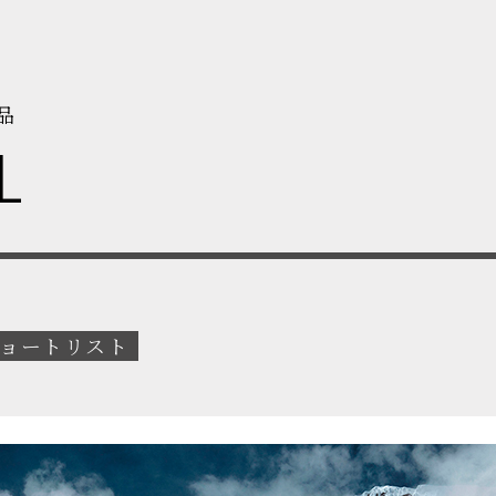
品
L
ョートリスト