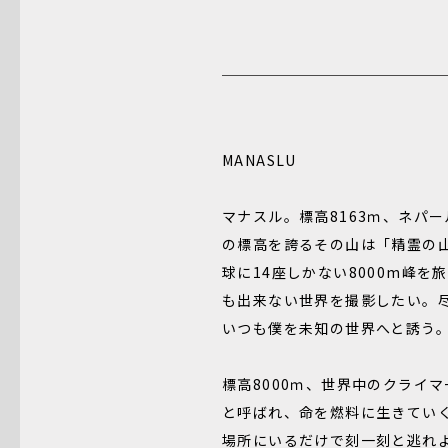
MANASLU
マナスル。標高8163ｍ、ネパ
の標高を誇るその山は「精霊の
球に14座しかない8000m峰を
も出来ない世界を撮影したい。
いつも僕を未知の世界へと誘う
標高8000ｍ、世界中のクライ
と呼ばれ、命を燃料に生きてい
場所にいるだけで刻一刻と逃れ