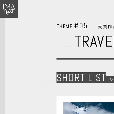
#05
THEME
受賞作
TRAVE
SHORT LIST
シ