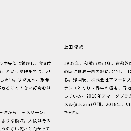
上田 優紀
ール中央部に鎮座し、第8位
1988年、和歌山県出身。京都外
山」という意味を持つ。地
の時に世界一周の旅に出発し、1
旅したい。まだ見ぬ、想像
る。帰国後、株式会社アマナに入
尽きることのない好奇心は
ランスとなり世界中の極地、僻
。
っている。2018年アマ・ダブラム(
スル(8163m)登頂。2018年、初
マー達から「デスゾーン」
を刊行。
くような領域。人間はその
ようのない死へと向かって