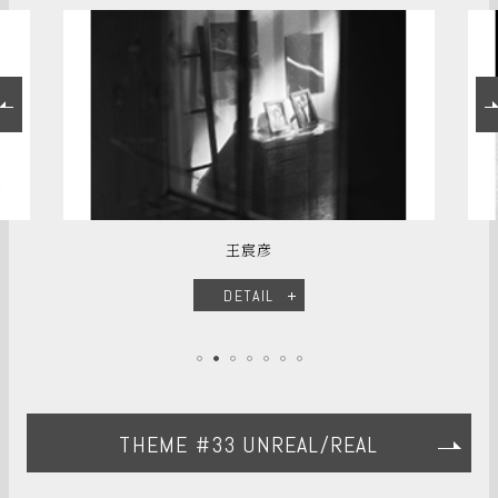
王宸彦
DETAIL
THEME #33 UNREAL/REAL