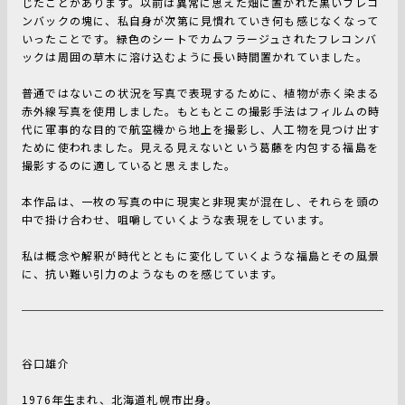
じたことがあります。以前は異常に思えた畑に置かれた黒いフレコ
ンバックの塊に、私自身が次第に見慣れていき何も感じなくなって
いったことです。緑色のシートでカムフラージュされたフレコンバ
ックは周囲の草木に溶け込むように長い時間置かれていました。
普通ではないこの状況を写真で表現するために、植物が赤く染まる
赤外線写真を使用しました。もともとこの撮影手法はフィルムの時
代に軍事的な目的で航空機から地上を撮影し、人工物を見つけ出す
ために使われました。見える見えないという葛藤を内包する福島を
撮影するのに適していると思えました。
本作品は、一枚の写真の中に現実と非現実が混在し、それらを頭の
中で掛け合わせ、咀嚼していくような表現をしています。
私は概念や解釈が時代とともに変化していくような福島とその風景
に、抗い難い引力のようなものを感じています。
谷口雄介
1976年生まれ、北海道札幌市出身。