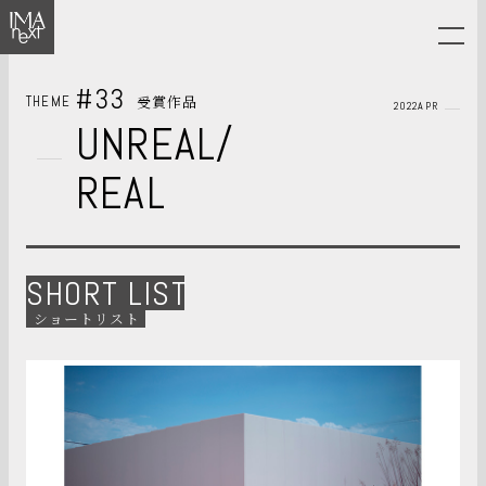
#33
受賞作品
THEME
2022APR
UNREAL/
REAL
SHORT LIST
ショートリスト