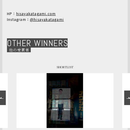
HP：
hisayakatagami.com
Instagram：
@hisayakatagami
OTHER WINNERS
他の受賞者
SHORTLIST