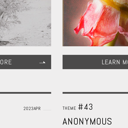
MORE
LEARN M
#43
THEME
2023APR
ANONYMOUS