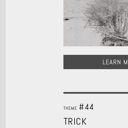
LEARN 
#44
THEME
TRICK