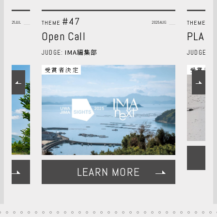
#47
#
THEME
THEME
2026JUL
2025AUG
Open Call
PLANT
IMA編集部
JUDGE:
JUDGE:
受賞者決定
受賞者
LEARN MORE