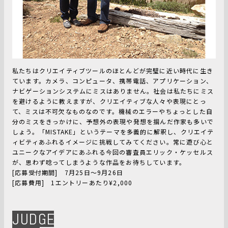
私たちはクリエイティブツールのほとんどが完璧に近い時代に生き
ています。カメラ、コンピュータ、携帯電話、アプリケーション、
ナビゲーションシステムにミスはありません。社会は私たちにミス
を避けるように教えますが、クリエイティブな人々や表現にとっ
て、ミスは不可欠なものなのです。機械のエラーやちょっとした自
分のミスをきっかけに、予想外の表現や発想を掴んだ作家も多いで
しょう。「MISTAKE」というテーマを多義的に解釈し、クリエイテ
ィビティあふれるイメージに挑戦してみてください。常に遊び心と
ユニークなアイデアにあふれる今回の審査員エリック・ケッセルス
が、思わず唸ってしまうような作品をお待ちしています。
[応募受付期間] 7月25日～9月26日
[応募費用] 1エントリーあたり¥2,000
JUDGE