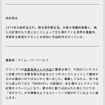
桃井敦史
1979年大阪府生まれ。現在東京都在住。対象の客観的把握と、個
人の記憶が入り混じることによって立ち現れてくる世界の重層性、
多様性を視覚化することを目的に作品制作を行っている。
審査員：ティム・バーバーより
グランプリの
高橋実希さんの作品
に着想を得て、今回のコンテスト
に応募された多種多様な作品をひとつのコレクションとして構成す
るのは面白いのではないかと思いました。編集してみたら、何十名
から送られてきた「MEMORY」の投稿が、ある種のコレクティブな
記憶のコラージュになり、夢の中に散りばめられた色とりどりの
「手がかり」が万華鏡のようなストーリーが紡がれているように感
じます。