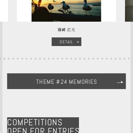
篠﨑 広太
DETAIL
THEME #24 MEMORIES
COMPETITIONS
OPEN FOR ENTRIES