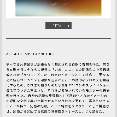
DETAIL
A LIGHT LEADS TO ANOTHER
様々な断片的記憶が脈絡もなく想起される経験に着想を得た。異な
る文脈を持つそれらの記憶は「いま、ここ」との関係性の中で再構
成された「かつて、どこか」の光のイメージとして呼応し、更なる
光と結びつこうとする連鎖が生まれる。この動的なプロセスを可視
化するため、これまで撮りためた写真をパソコンのスライドショー
機能でランダム再生させ、それらが反映されているモニターの再撮
影を行った。 自身の記憶の集積物として現前化されたイメージの
不規則な交錯を再び定着させるという行為を通じて、写真というメ
ディアが持つ「記憶の記録」という特質をメタファーとして機能さ
せ、記憶から起因する意識の重層性をトレースしようと試みた。