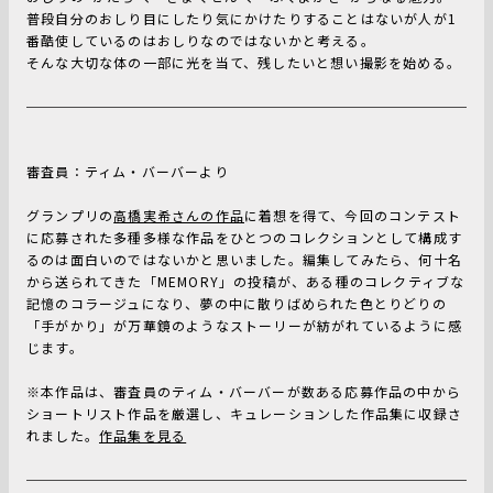
普段自分のおしり目にしたり気にかけたりすることはないが人が1
番酷使しているのはおしりなのではないかと考える。
そんな大切な体の一部に光を当て、残したいと想い撮影を始める。
審査員：ティム・バーバーより
グランプリの
高橋実希さんの作品
に着想を得て、今回のコンテスト
に応募された多種多様な作品をひとつのコレクションとして構成す
るのは面白いのではないかと思いました。編集してみたら、何十名
から送られてきた「MEMORY」の投稿が、ある種のコレクティブな
記憶のコラージュになり、夢の中に散りばめられた色とりどりの
「手がかり」が万華鏡のようなストーリーが紡がれているように感
じます。
※本作品は、審査員のティム・バーバーが数ある応募作品の中から
ショートリスト作品を厳選し、キュレーションした作品集に収録さ
れました。
作品集を見る