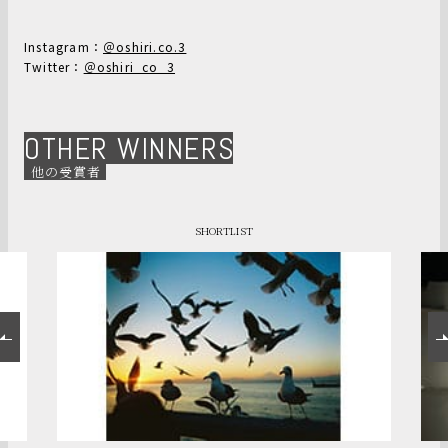
Instagram：
＠oshiri.co.3
Twitter：
＠oshiri_co_3
OTHER WINNERS
他の受賞者
SHORTLIST