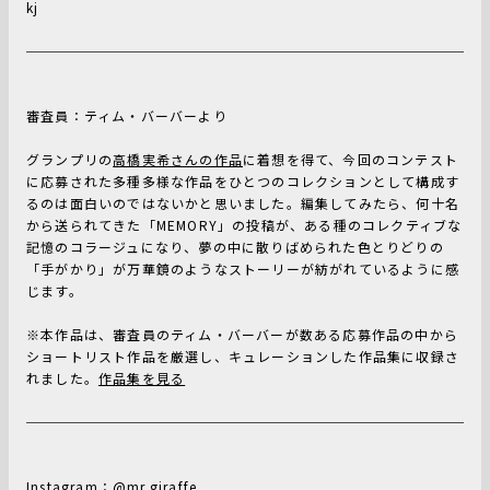
kj
審査員：ティム・バーバーより
グランプリの
高橋実希さんの作品
に着想を得て、今回のコンテスト
に応募された多種多様な作品をひとつのコレクションとして構成す
るのは面白いのではないかと思いました。編集してみたら、何十名
から送られてきた「MEMORY」の投稿が、ある種のコレクティブな
記憶のコラージュになり、夢の中に散りばめられた色とりどりの
「手がかり」が万華鏡のようなストーリーが紡がれているように感
じます。
※本作品は、審査員のティム・バーバーが数ある応募作品の中から
ショートリスト作品を厳選し、キュレーションした作品集に収録さ
れました。
作品集を見る
Instagram：@
mr.giraffe