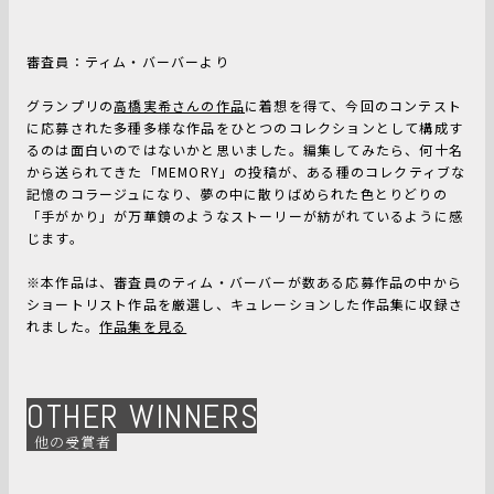
審査員：ティム・バーバーより
グランプリの
高橋実希さんの作品
に着想を得て、今回のコンテスト
に応募された多種多様な作品をひとつのコレクションとして構成す
るのは面白いのではないかと思いました。編集してみたら、何十名
から送られてきた「MEMORY」の投稿が、ある種のコレクティブな
記憶のコラージュになり、夢の中に散りばめられた色とりどりの
「手がかり」が万華鏡のようなストーリーが紡がれているように感
じます。
※本作品は、審査員のティム・バーバーが数ある応募作品の中から
ショートリスト作品を厳選し、キュレーションした作品集に収録さ
れました。
作品集を見る
OTHER WINNERS
他の受賞者