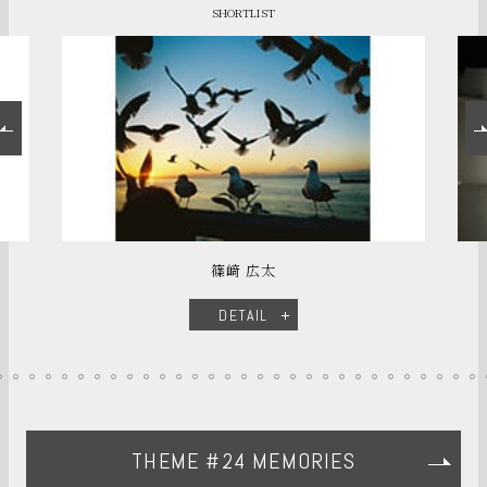
SHORTLIST
篠﨑 広太
DETAIL
THEME #24 MEMORIES