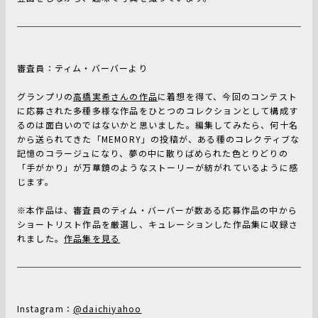
審査員：ティム・バーバーより
グランプリの
高橋実希さんの作品
に着想を得て、今回のコンテスト
に応募された多種多様な作品をひとつのコレクションとして構成す
るのは面白いのではないかと思いました。編集してみたら、何十名
から送られてきた「MEMORY」の投稿が、ある種のコレクティブな
記憶のコラージュになり、夢の中に散りばめられた色とりどりの
「手がかり」が万華鏡のようなストーリーが紡がれているように感
じます。
※本作品は、審査員のティム・バーバーが数ある応募作品の中から
ショートリスト作品を厳選し、キュレーションした作品集に収録さ
れました。
作品集を見る
Instagram：
@daichiyahoo