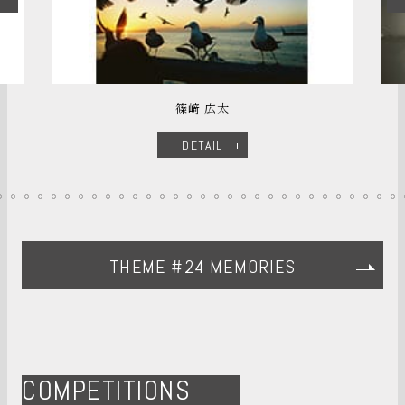
篠﨑 広太
川田勝
DETAIL
DETAI
THEME #24 MEMORIES
COMPETITIONS