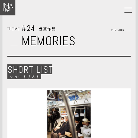
#24
受賞作品
THEME
2021JUN
MEMORIES
SHORT LIST
ショートリスト