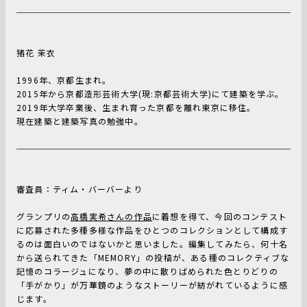
猪花 茉衣
1996年、京都生まれ。
2015年から京都造形芸術大学(現:京都芸術大学)にて建築を学ぶ。
2019年大学卒業後、生まれ育った京都を離れ東京に移住。
現在建築と建築写真の勉強中。
審査員：ティム・バーバーより
グランプリの
高橋実希さんの作品
に着想を得て、今回のコンテスト
に応募された多種多様な作品をひとつのコレクションとして構成す
るのは面白いのではないかと思いました。編集してみたら、何十名
から送られてきた「MEMORY」の投稿が、ある種のコレクティブな
記憶のコラージュになり、夢の中に散りばめられた色とりどりの
「手がかり」が万華鏡のようなストーリーが紡がれているように感
じます。