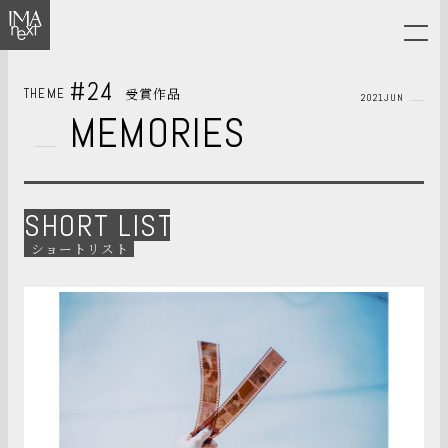
#24
受賞作品
THEME
2021JUN
MEMORIES
SHORT LIST
ショートリスト