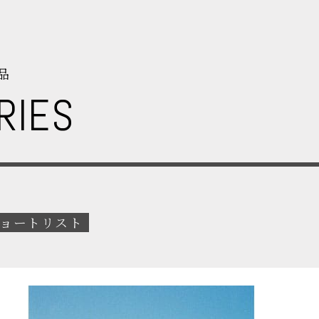
品
RIES
ョートリスト