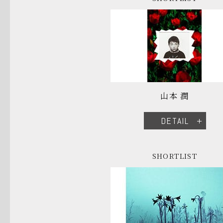
山本 潤
DETAIL
SHORTLIST