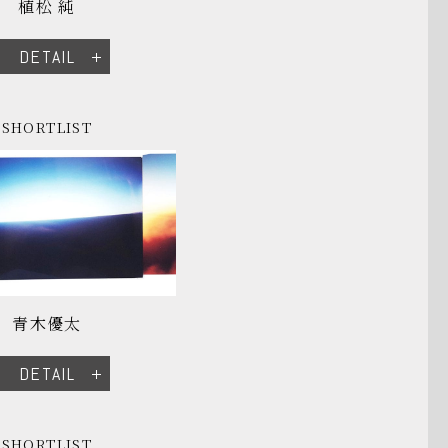
植松 純
DETAIL
SHORTLIST
青木優太
DETAIL
SHORTLIST