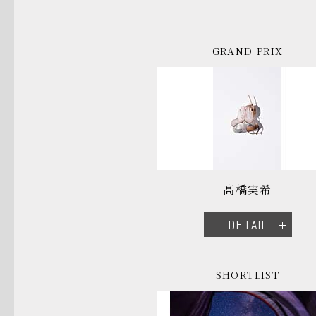
GRAND PRIX
髙橋実希
DETAIL
SHORTLIST