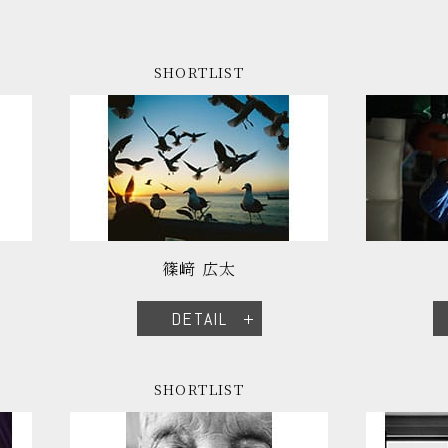
SHORTLIST
篠﨑 広太
DETAIL
SHORTLIST