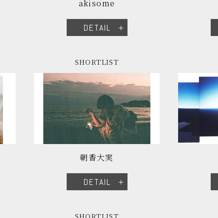
akisome
DETAIL
SHORTLIST
朝香大実
DETAIL
SHORTLIST