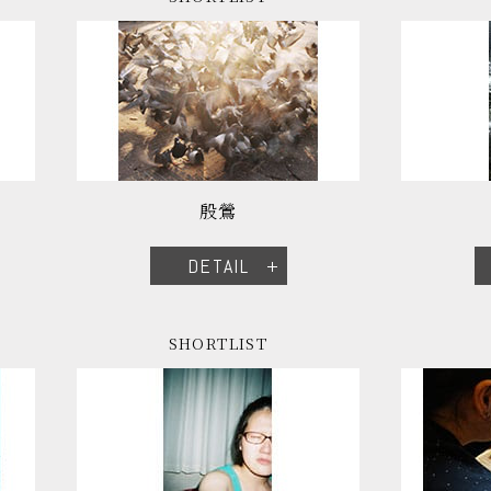
殷鶯
DETAIL
SHORTLIST