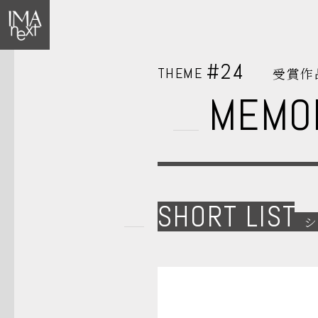
#24
THEME
受賞作
MEMO
SHORT LIST
シ