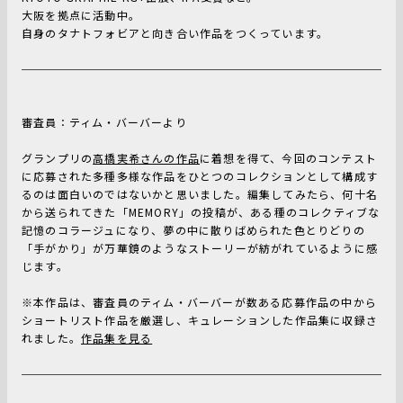
大阪を拠点に活動中。
自身のタナトフォビアと向き合い作品をつくっています。
審査員：ティム・バーバーより
グランプリの
高橋実希さんの作品
に着想を得て、今回のコンテスト
に応募された多種多様な作品をひとつのコレクションとして構成す
るのは面白いのではないかと思いました。編集してみたら、何十名
から送られてきた「MEMORY」の投稿が、ある種のコレクティブな
記憶のコラージュになり、夢の中に散りばめられた色とりどりの
「手がかり」が万華鏡のようなストーリーが紡がれているように感
じます。
※本作品は、審査員のティム・バーバーが数ある応募作品の中から
ショートリスト作品を厳選し、キュレーションした作品集に収録さ
れました。
作品集を見る