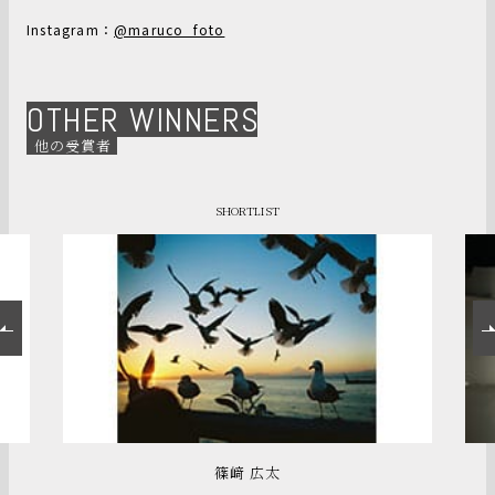
Instagram：
@maruco_foto
OTHER WINNERS
他の受賞者
SHORTLIST
篠﨑 広太